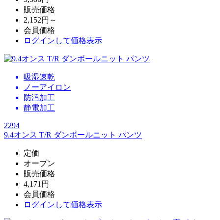
販売価格
2,152円～
会員価格
ログイン
して価格表示
吸湿速乾
ノーアイロン
防汚加工
静電加工
2294
9.4オンス T/R ダンボールニット パンツ
定価
オープン
販売価格
4,171円
会員価格
ログイン
して価格表示