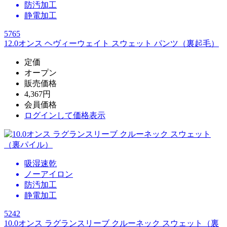
防汚加工
静電加工
5765
12.0オンス ヘヴィーウェイト スウェット パンツ（裏起毛）
定価
オープン
販売価格
4,367円
会員価格
ログイン
して価格表示
吸湿速乾
ノーアイロン
防汚加工
静電加工
5242
10.0オンス ラグランスリーブ クルーネック スウェット（裏