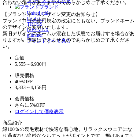
ソックスすべて見る
合わない場合がありますのであらかじめご了承ください。
ブランド
United athle
【ブランドネームデザイン変更のお知らせ】
Print star
ブランドロゴの使用規定の改定にともない、ブランドネーム
TRUSS
のデザインを変更いたします。
LIFEMAX
新旧デザインのネームが混在した状態でお届けする場合があ
glimmer
りますが、指定はできませんのであらかじめご了承くださ
ブランドすべて見る
い。
定価
5,555～6,930
円
販売価格
40%OFF
3,333～4,158円
会員価格
さらに5%OFF
ログインして価格表示
商品紹介
綿100％の裏毛素材で快適な着心地。リラックスウェアにな
り過ぎない絶妙なシルエットがポイントです。裾はあえてリ