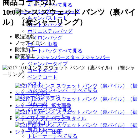
商品コード
5217
キャップすべて見る
10.0オンス スウェット パンツ（裏パイ
トートバッグ
キャンバストート
ル）（裾シャーリング）
コットンバッグ
ポリエステルバッグ
吸湿速乾
ナイロンバッグ
ノーアイロン
ポーチ・巾着
防汚加工
トートバッグすべて見る
静電加工
スタッフジャンパー
ジャンパータイプ
コートタイプ
ベンチコート
ベスト
スタッフジャンパーすべて見る
ジャージ
ジャージ
ジャージすべて見る
トレーナー
裏起毛トレーナー
裏毛トレーナー
トレーナーすべて見る