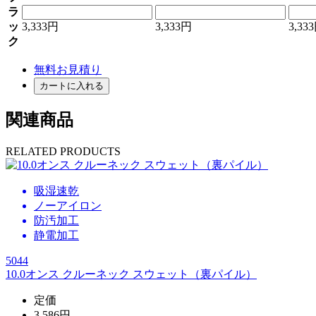
ラ
ッ
3,333円
3,333円
3,33
ク
無料お見積り
カートに入れる
関連商品
RELATED PRODUCTS
吸湿速乾
ノーアイロン
防汚加工
静電加工
5044
10.0オンス クルーネック スウェット（裏パイル）
定価
3,586円