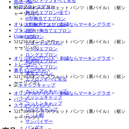
タンクトップすべて見る
商品一覧
>
エプロン
521710.0オンス スウェット パンツ（裏パイル）（裾シ
胸当てエプロン(全て)
ャーリング）
H型胸当てエプロン
オリジナルプリント・刺繍ならマーキングラボ
>
X型胸当てエプロン
ブランド
>
首掛け胸当てエプロン
United athle
>
エプロン
521710.0オンス スウェット パンツ（裏パイル）（裾シ
ショートエプロン
ャーリング）
ミドルエプロン
ロングエプロン
オリジナルプリント・刺繍ならマーキングラボ
>
厨房用エプロン
トレーナー
>
デニムエプロン
裏毛トレーナー
>
激安エプロン
521710.0オンス スウェット パンツ（裏パイル）（裾シ
エプロンすべて見る
ャーリング）
キャップ
カジュアルキャップ
オリジナルプリント・刺繍ならマーキングラボ
>
メッシュキャップ
パンツ
>
コットンキャップ
スウェットパンツ
>
ワークキャップ
521710.0オンス スウェット パンツ（裏パイル）（裾シ
ニット帽
ャーリング）
サンバイザー
バンダナ