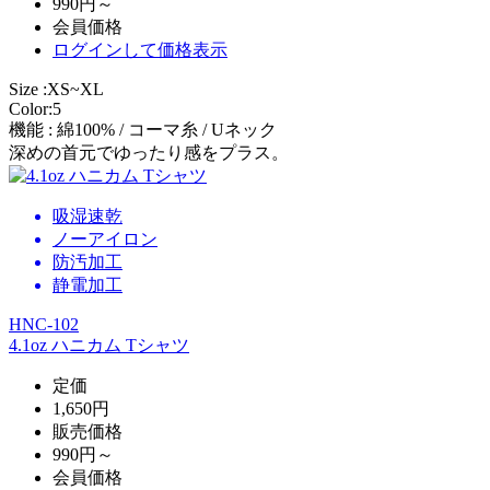
990円～
会員価格
ログイン
して価格表示
Size :XS~XL
Color:5
機能 : 綿100% / コーマ糸 / Uネック
深めの首元でゆったり感をプラス。
吸湿速乾
ノーアイロン
防汚加工
静電加工
HNC-102
4.1oz ハニカム Tシャツ
定価
1,650円
販売価格
990円～
会員価格