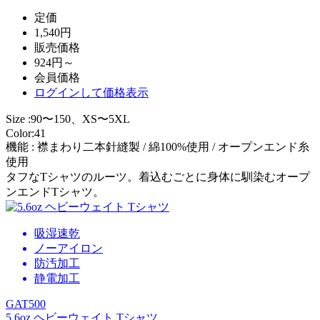
定価
1,540円
販売価格
924円～
会員価格
ログイン
して価格表示
Size :90〜150、XS〜5XL
Color:41
機能 : 襟まわり二本針縫製 / 綿100%使用 / オープンエンド糸
使用
タフなTシャツのルーツ。着込むごとに身体に馴染むオープ
ンエンドTシャツ。
吸湿速乾
ノーアイロン
防汚加工
静電加工
GAT500
5.6oz ヘビーウェイト Tシャツ