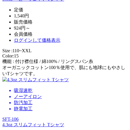
定価
1,540円
販売価格
924円～
会員価格
ログイン
して価格表示
Size :110~XXL
Color:15
機能 : 付け襟仕様 / 綿100% / リングスパン糸
オーガニックコットン100％使用で、肌にも地球にもやさし
いTシャツです。
吸湿速乾
ノーアイロン
防汚加工
静電加工
SFT-106
4.3oz スリムフィット Tシャツ