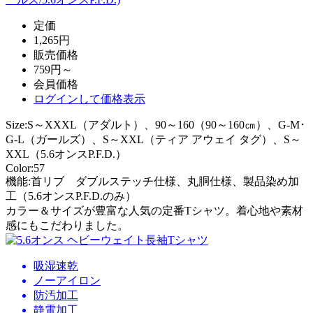
定価
1,265円
販売価格
759円～
会員価格
ログイン
して価格表示
Size:S～XXXL（アダルト）、90～160（90～160㎝）、G-M･
G-L（ガールズ）、S～XXL（ティア アウェイ タグ）、S～
XXL（5.6オンスP.F.D.）
Color:57
機能:首リブ ダブルステッチ仕様、丸胴仕様、製品染め加
工（5.6オンスP.F.D.のみ）
カラー＆サイズが豊富な人気の定番Tシャツ。着心地や素材
感にもこだわりました。
吸湿速乾
ノーアイロン
防汚加工
静電加工