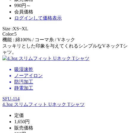
990円～
会員価格
ログイン
して価格表示
Size :XS~XL
Color:5
機能 : 綿100% / コーマ糸 / Vネック
スッキリとした印象を与えてくれるシンプルなVネックTシ
ャツ。
吸湿速乾
ノーアイロン
防汚加工
静電加工
SFU-114
4.3oz スリムフィット Uネック Tシャツ
定価
1,650円
販売価格