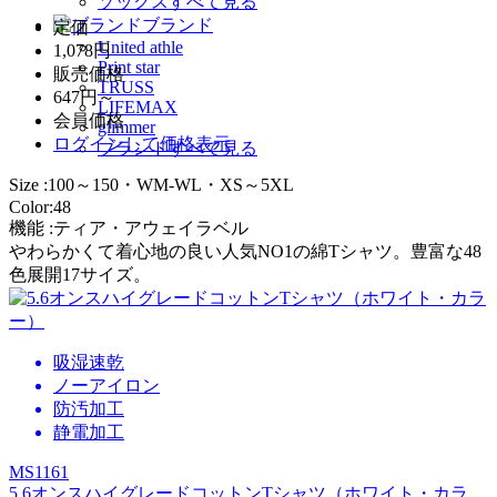
ソックスすべて見る
ブランド
定価
United athle
1,078円
Print star
販売価格
TRUSS
647円～
LIFEMAX
会員価格
glimmer
ログイン
して価格表示
ブランドすべて見る
Size :100～150・WM-WL・XS～5XL
Color:48
機能 :ティア・アウェイラベル
やわらかくて着心地の良い人気NO1の綿Tシャツ。豊富な48
色展開17サイズ。
吸湿速乾
ノーアイロン
防汚加工
静電加工
MS1161
5.6オンスハイグレードコットンTシャツ（ホワイト・カラ