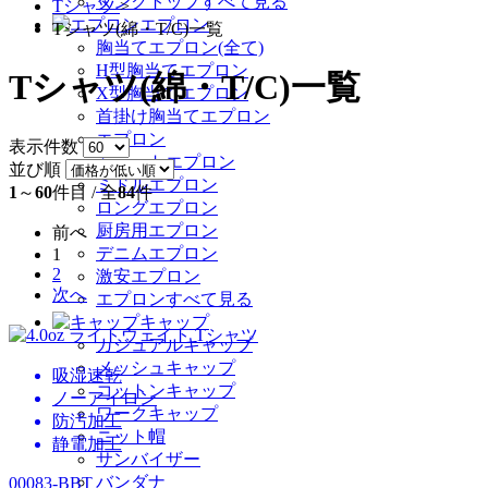
タンクトップすべて見る
Tシャツ
>
エプロン
Tシャツ(綿・T/C)一覧
胸当てエプロン(全て)
H型胸当てエプロン
Tシャツ(綿・T/C)一覧
X型胸当てエプロン
首掛け胸当てエプロン
エプロン
表示件数
ショートエプロン
並び順
ミドルエプロン
1
～
60
件目 / 全
84
件
ロングエプロン
厨房用エプロン
前へ
デニムエプロン
1
2
激安エプロン
次へ
エプロンすべて見る
キャップ
カジュアルキャップ
メッシュキャップ
吸湿速乾
コットンキャップ
ノーアイロン
ワークキャップ
防汚加工
ニット帽
静電加工
サンバイザー
バンダナ
00083-BBT