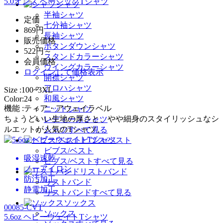
5.0オンス ベーシックTシャツ
シャツ
半袖シャツ
定価
七分袖シャツ
869円
長袖シャツ
販売価格
ボタンダウンシャツ
522円～
スタンドカラーシャツ
会員価格
ウイングカラーシャツ
ログイン
して価格表示
開襟シャツ
アロハシャツ
Size :100~3XL
和風シャツ
Color:24
機能 :ティア・アウェイラベル
ニットシャツ
ちょうどいい生地の厚さと、やや細身のスタイリッシュなシ
レディースシャツ
ルエットが人気のTシャツ。
シャツすべて見る
ビブス/ベスト
ビブス/ベスト
吸湿速乾
ビブス/ベストすべて見る
ノーアイロン
リストバンド
防汚加工
リストバンド
静電加工
リストバンドすべて見る
ソックス
00085-CVT
ソックス
5.6oz ヘビーウェイトTシャツ