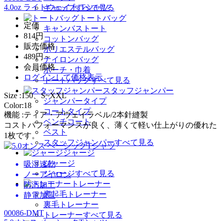
4.0oz ライトウェイト Tシャツ
キャップすべて見る
トートバッグ
定価
キャンバストート
814円
コットンバッグ
販売価格
ポリエステルバッグ
489円～
ナイロンバッグ
会員価格
ポーチ・巾着
ログイン
して価格表示
トートバッグすべて見る
スタッフジャンパー
Size :150、S~XXL
ジャンパータイプ
Color:18
コートタイプ
機能 :ティア・アウェイラベル/2本針縫製
ベンチコート
コストパフォーマンスが良く、薄くて軽い仕上がりの優れた
ベスト
1枚です。
スタッフジャンパーすべて見る
ジャージ
ジャージ
吸湿速乾
ジャージすべて見る
ノーアイロン
トレーナー
防汚加工
裏起毛トレーナー
静電加工
裏毛トレーナー
00086-DMT
トレーナーすべて見る