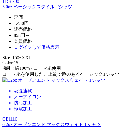
TRS-700
5.0oz ベーシックスタイル Tシャツ
定価
1,430円
販売価格
858円～
会員価格
ログイン
して価格表示
Size :150~XXL
Color:15
機能 : 綿100% / コーマ糸使用
コーマ糸を使用した、上質で艶のあるベーシックTシャツ。
吸湿速乾
ノーアイロン
防汚加工
静電加工
OE1116
6.2oz オープンエンド マックスウェイト Tシャツ