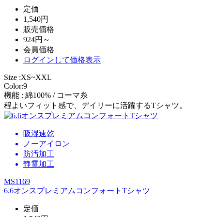
定価
1,540円
販売価格
924円～
会員価格
ログイン
して価格表示
Size :XS~XXL
Color:9
機能 : 綿100% / コーマ糸
程よいフィット感で、デイリーに活躍するTシャツ。
吸湿速乾
ノーアイロン
防汚加工
静電加工
MS1169
6.6オンスプレミアムコンフォートTシャツ
定価