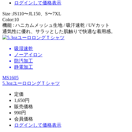
ログイン
して価格表示
Size :JS110〜JL150、S〜7XL
Color:10
機能 : ハニカムメッシュ生地 / 吸汗速乾 / UVカット
通気性に優れ、サラッとした肌触りで快適な着用感。
吸湿速乾
ノーアイロン
防汚加工
静電加工
MS1605
5.3ozユーロロングＴシャツ
定価
1,650円
販売価格
990円
会員価格
ログイン
して価格表示