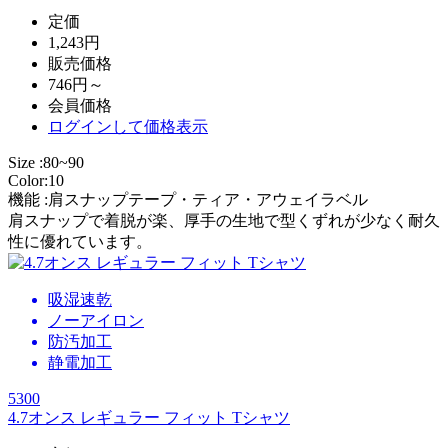
定価
1,243円
販売価格
746円～
会員価格
ログイン
して価格表示
Size :80~90
Color:10
機能 :肩スナップテープ・ティア・アウェイラベル
肩スナップで着脱が楽、厚手の生地で型くずれが少なく耐久
性に優れています。
吸湿速乾
ノーアイロン
防汚加工
静電加工
5300
4.7オンス レギュラー フィット Tシャツ