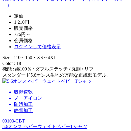
ー）
定価
1,210円
販売価格
726円～
会員価格
ログイン
して価格表示
Size : 110～150・XS～4XL
Color : 18
機能 : 綿100％ / ダブルステッチ / 丸胴 / リブ
スタンダード5.6オンス生地の万能な正統派モデル。
吸湿速乾
ノーアイロン
防汚加工
静電加工
00103-CBT
5.6オンス ヘビーウェイトベビーTシャツ