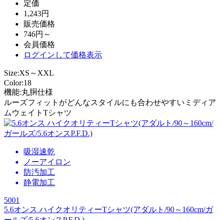
定価
1,243円
販売価格
746円～
会員価格
ログイン
して価格表示
Size:XS～XXL
Color:18
機能:丸胴仕様
ルーズフィットがどんなスタイルにも合わせやすいミディア
ムウェイトTシャツ
吸湿速乾
ノーアイロン
防汚加工
静電加工
5001
5.6オンス ハイクオリティーTシャツ(アダルト/90～160cm/ガ
ールズ/5.6オンスP.F.D.)