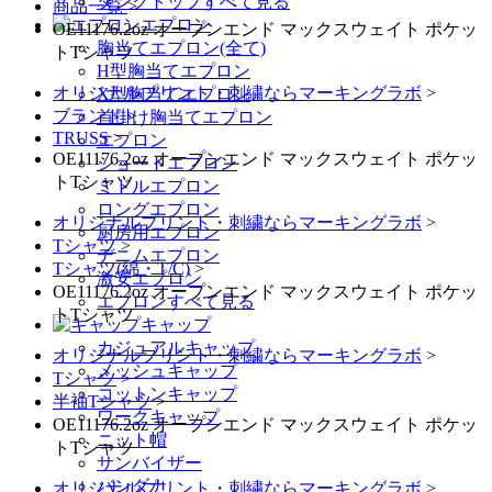
タンクトップすべて見る
商品一覧
>
エプロン
OE11176.2oz オープンエンド マックスウェイト ポケッ
胸当てエプロン(全て)
トTシャツ
H型胸当てエプロン
オリジナルプリント・刺繍ならマーキングラボ
>
X型胸当てエプロン
ブランド
>
首掛け胸当てエプロン
TRUSS
>
エプロン
OE11176.2oz オープンエンド マックスウェイト ポケッ
ショートエプロン
トTシャツ
ミドルエプロン
ロングエプロン
オリジナルプリント・刺繍ならマーキングラボ
>
厨房用エプロン
Tシャツ
>
デニムエプロン
Tシャツ(綿・T/C)
>
激安エプロン
OE11176.2oz オープンエンド マックスウェイト ポケッ
エプロンすべて見る
トTシャツ
キャップ
カジュアルキャップ
オリジナルプリント・刺繍ならマーキングラボ
>
メッシュキャップ
Tシャツ
>
コットンキャップ
半袖Tシャツ
>
ワークキャップ
OE11176.2oz オープンエンド マックスウェイト ポケッ
ニット帽
トTシャツ
サンバイザー
バンダナ
オリジナルプリント・刺繍ならマーキングラボ
>