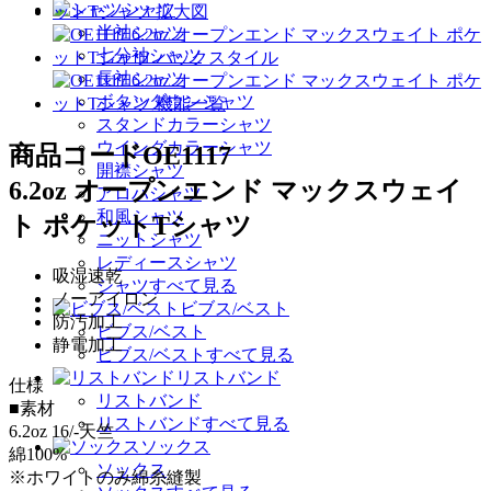
シャツ
半袖シャツ
七分袖シャツ
長袖シャツ
ボタンダウンシャツ
スタンドカラーシャツ
ウイングカラーシャツ
商品コード
OE1117
開襟シャツ
6.2oz オープンエンド マックスウェイ
アロハシャツ
和風シャツ
ト ポケットTシャツ
ニットシャツ
レディースシャツ
吸湿速乾
シャツすべて見る
ノーアイロン
ビブス/ベスト
防汚加工
ビブス/ベスト
静電加工
ビブス/ベストすべて見る
リストバンド
仕様
リストバンド
■素材
リストバンドすべて見る
6.2oz 16/-天竺
ソックス
綿100%
ソックス
※ホワイトのみ綿糸縫製