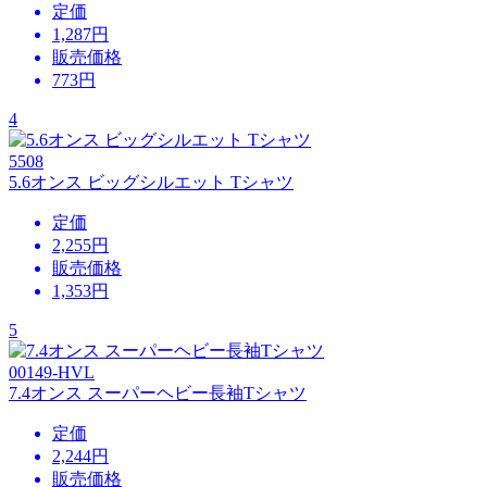
定価
1,287円
販売価格
773
円
4
5508
5.6オンス ビッグシルエット Tシャツ
定価
2,255円
販売価格
1,353
円
5
00149-HVL
7.4オンス スーパーヘビー長袖Tシャツ
定価
2,244円
販売価格