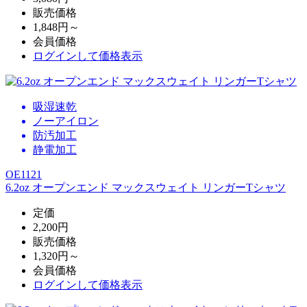
販売価格
1,848円～
会員価格
ログイン
して価格表示
吸湿速乾
ノーアイロン
防汚加工
静電加工
OE1121
6.2oz オープンエンド マックスウェイト リンガーTシャツ
定価
2,200円
販売価格
1,320円～
会員価格
ログイン
して価格表示