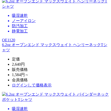
吸湿速乾
ノーアイロン
防汚加工
静電加工
OE1120
6.2oz オープンエンド マックスウェイト ヘンリーネックTシ
ャツ
定価
2,640円
販売価格
1,584円～
会員価格
ログイン
して価格表示
吸湿速乾