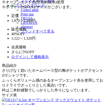
ソックスすべて見る
※オープンエンド糸(空気紡績糸)使用
ブランド
※ホワイトのみXXLサイズがございます。
United athle
Print star
定価
TRUSS
1,870～2,200
円
LIFEMAX
glimmer
販売価格
ブランドすべて見る
40%OFF
1,122～1,320円
会員価格
さらに5%OFF
ログインして価格表示
商品紹介
さりげなく効いたホームベース型の胸ポケットがアクセント
のTシャツです。
ふっくらボリューム感のあるオープンエンド糸を使用してお
りドライでざっくりとした風合いです。
衿は二本針縫製でしっかりした作りになっています。
サイズ表