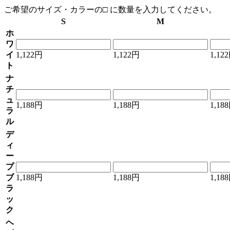
ご希望のサイズ・カラーの□ に数量を入力してください。
S
M
ホ
ワ
イ
1,122円
1,122円
1,12
ト
ナ
チ
ュ
1,188円
1,188円
1,18
ラ
ル
デ
ィ
ー
プ
ブ
1,188円
1,188円
1,18
ラ
ッ
ク
ヘ