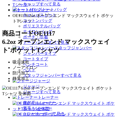
キャップすべて見る
Tシャツ
>
トートバッグ
ポケット付Tシャツ
>
キャンバストート
OE11176.2oz オープンエンド マックスウェイト ポケッ
コットンバッグ
トTシャツ
ポリエステルバッグ
ナイロンバッグ
商品コード
OE1117
ポーチ・巾着
6.2oz オープンエンド マックスウェイ
トートバッグすべて見る
スタッフジャンパー
ト ポケットTシャツ
ジャンパータイプ
コートタイプ
吸湿速乾
ベンチコート
ノーアイロン
ベスト
防汚加工
スタッフジャンパーすべて見る
静電加工
ジャージ
ジャージ
ジャージすべて見る
トレーナー
裏起毛トレーナー
裏毛トレーナー
トレーナーすべて見る