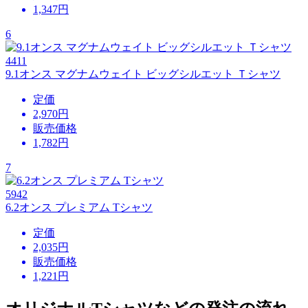
1,347
円
6
4411
9.1オンス マグナムウェイト ビッグシルエット Ｔシャツ
定価
2,970円
販売価格
1,782
円
7
5942
6.2オンス プレミアム Tシャツ
定価
2,035円
販売価格
1,221
円