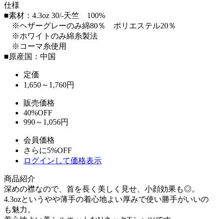
仕様
■素材：4.3oz 30/-天竺 100%
※ヘザーグレーのみ綿80％ ポリエステル20％
※ホワイトのみ綿糸製法
※コーマ糸使用
■原産国：中国
定価
1,650～1,760
円
販売価格
40%OFF
990～1,056円
会員価格
さらに5%OFF
ログインして価格表示
商品紹介
深めの襟なので、首を長く美しく見せ、小顔効果も◎。
4.3ozというやや薄手の着心地よい厚みで使い勝手がいいの
も魅力。