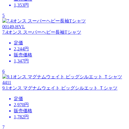
1,353
円
5
00149-HVL
7.4オンス スーパーヘビー長袖Tシャツ
定価
2,244円
販売価格
1,347
円
6
4411
9.1オンス マグナムウェイト ビッグシルエット Ｔシャツ
定価
2,970円
販売価格
1,782
円
7