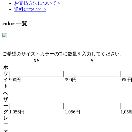
お支払方法について
>
送料について
>
color 一覧
ご希望のサイズ・カラーの□ に数量を入力してください。
XS
S
ホ
ワ
イ
990円
990円
990
ト
ヘ
ザ
ー
グ
1,056円
1,056円
1,05
レ
ー
オ