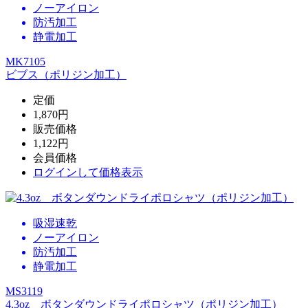
ノーアイロン
防汚加工
静電加工
MK7105
ビブス（ポリジン加工）
定価
1,870円
販売価格
1,122円
会員価格
ログイン
して価格表示
吸湿速乾
ノーアイロン
防汚加工
静電加工
MS3119
4.3oz ボタンダウンドライポロシャツ（ポリジン加工）