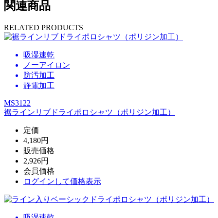
関連商品
RELATED PRODUCTS
吸湿速乾
ノーアイロン
防汚加工
静電加工
MS3122
裾ラインリブドライポロシャツ（ポリジン加工）
定価
4,180円
販売価格
2,926円
会員価格
ログイン
して価格表示
吸湿速乾