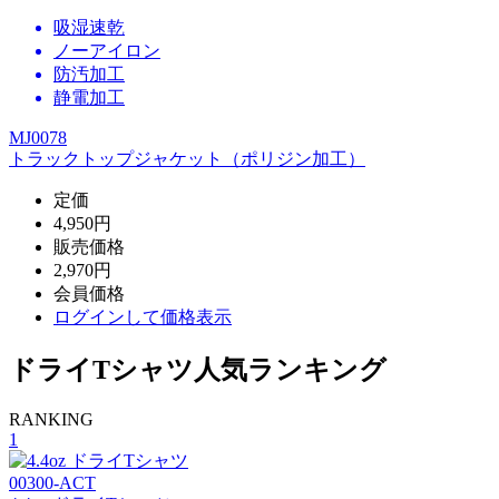
吸湿速乾
ノーアイロン
防汚加工
静電加工
MJ0078
トラックトップジャケット（ポリジン加工）
定価
4,950円
販売価格
2,970円
会員価格
ログイン
して価格表示
ドライTシャツ人気ランキング
RANKING
1
00300-ACT