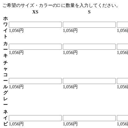
ご希望のサイズ・カラーの□ に数量を入力してください。
XS
S
ホ
ワ
イ
1,056円
1,056円
1,05
ト
カ
ー
1,056円
1,056円
1,05
キ
チ
ャ
コ
ー
ル
1,056円
1,056円
1,05
グ
レ
ー
ネ
イ
ビ
1,056円
1,056円
1,05