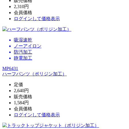
販売価格
2,310円
会員価格
ログイン
して価格表示
吸湿速乾
ノーアイロン
防汚加工
静電加工
MP6431
ハーフパンツ（ポリジン加工）
定価
2,640円
販売価格
1,584円
会員価格
ログイン
して価格表示