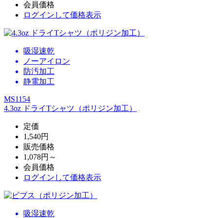
会員価格
ログイン
して価格表示
吸湿速乾
ノーアイロン
防汚加工
静電加工
MS1154
4.3oz ドライTシャツ（ポリジン加工）
定価
1,540円
販売価格
1,078円～
会員価格
ログイン
して価格表示
吸湿速乾