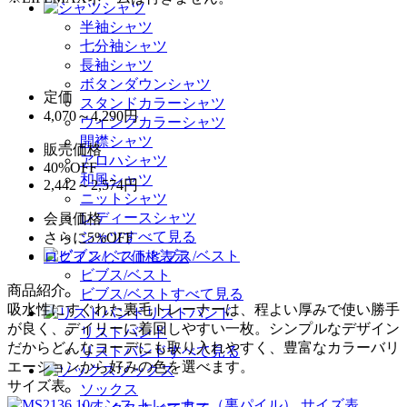
シャツ
半袖シャツ
七分袖シャツ
長袖シャツ
ボタンダウンシャツ
定価
スタンドカラーシャツ
4,070～4,290
円
ウイングカラーシャツ
開襟シャツ
販売価格
アロハシャツ
40%OFF
和風シャツ
2,442～2,574円
ニットシャツ
レディースシャツ
会員価格
シャツすべて見る
さらに5%OFF
ビブス/ベスト
ログインして価格表示
ビブス/ベスト
商品紹介
ビブス/ベストすべて見る
吸水性にすぐれた裏毛トレーナーは、程よい厚みで使い勝手
リストバンド
が良く、デイリーに着回しやすい一枚。シンプルなデザイン
リストバンド
だからどんなコーデにも取り入れやすく、豊富なカラーバリ
リストバンドすべて見る
エーションから好みの色を選べます。
ソックス
サイズ表
ソックス