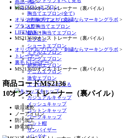
タンクトップすべて見る
商品一覧
>
エプロン
MS213610オンス トレーナー（裏パイル）
胸当てエプロン(全て)
オリジナルプリント・刺繍ならマーキングラボ
>
H型胸当てエプロン
ブランド
>
X型胸当てエプロン
LIFEMAX
>
首掛け胸当てエプロン
MS213610オンス トレーナー（裏パイル）
エプロン
ショートエプロン
オリジナルプリント・刺繍ならマーキングラボ
>
ミドルエプロン
トレーナー
>
ロングエプロン
裏毛トレーナー
>
厨房用エプロン
MS213610オンス トレーナー（裏パイル）
デニムエプロン
激安エプロン
商品コード
MS2136
エプロンすべて見る
キャップ
10オンス トレーナー（裏パイル）
カジュアルキャップ
メッシュキャップ
吸湿速乾
コットンキャップ
ノーアイロン
ワークキャップ
防汚加工
ニット帽
静電加工
サンバイザー
バンダナ