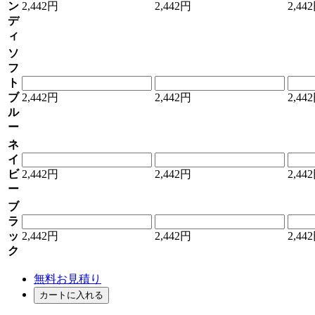
ン
2,442円
2,442円
2,44
デ
ィ
ソ
フ
ト
ブ
2,442円
2,442円
2,44
ル
ー
ネ
イ
ビ
2,442円
2,442円
2,44
ー
ブ
ラ
ッ
2,442円
2,442円
2,44
ク
無料お見積り
カートに入れる