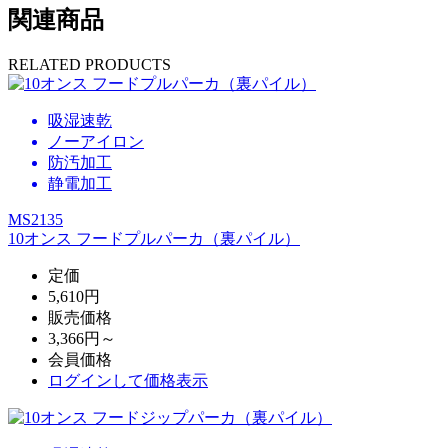
関連商品
RELATED PRODUCTS
吸湿速乾
ノーアイロン
防汚加工
静電加工
MS2135
10オンス フードプルパーカ（裏パイル）
定価
5,610円
販売価格
3,366円～
会員価格
ログイン
して価格表示