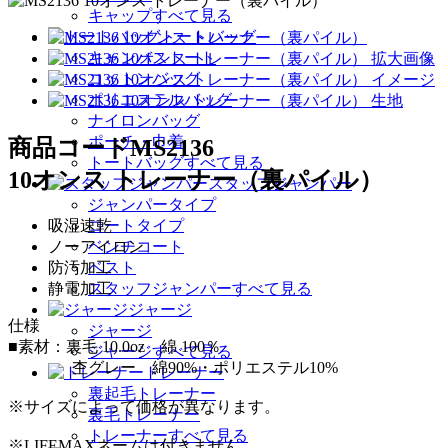
キャップすべて見る
トートバッグ
キャンバストート
コットンバッグ
ポリエステルバッグ
ナイロンバッグ
ポーチ・巾着
商品コード
MS2136
トートバッグすべて見る
10オンス トレーナー（裏パイル）
スタッフジャンパー
ジャンパータイプ
吸湿速乾
コートタイプ
ノーアイロン
ベンチコート
防汚加工
ベスト
静電加工
スタッフジャンパーすべて見る
ジャージ
仕様
ジャージ
■素材：裏毛 10.0oz 綿 100％
ジャージすべて見る
杢グレー 綿90%・ポリエステル10%
トレーナー
裏起毛トレーナー
※サイズによって価格が異なります。
裏毛トレーナー
トレーナーすべて見る
※LIFEMAXネームは付きません。