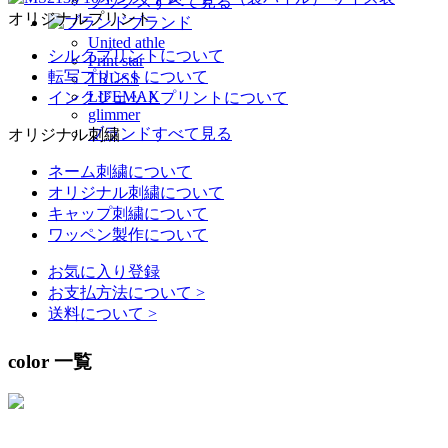
ソックスすべて見る
オリジナルプリント
ブランド
United athle
シルクプリントについて
Print star
転写プリントについて
TRUSS
LIFEMAX
インクジェットプリントについて
glimmer
ブランドすべて見る
オリジナル刺繍
ネーム刺繍について
オリジナル刺繍について
キャップ刺繍について
ワッペン製作について
お気に入り登録
お支払方法について
>
送料について
>
color 一覧