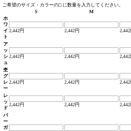
ご希望のサイズ・カラーの□ に数量を入力してください。
S
M
ホ
ワ
イ
2,442円
2,442円
2,44
ト
ア
ッ
シ
2,442円
2,442円
2,44
ュ
杢
グ
レ
2,442円
2,442円
2,44
ー
レ
ッ
2,442円
2,442円
2,44
ド
バ
ー
ガ