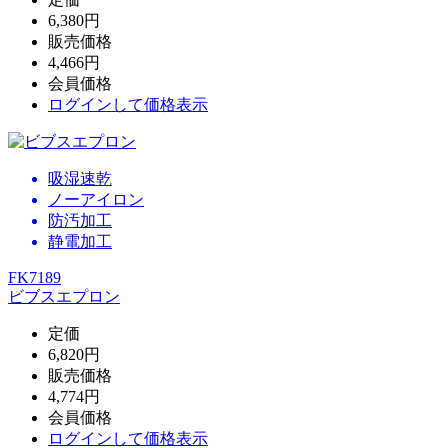
6,380円
販売価格
4,466円
会員価格
ログイン
して価格表示
吸湿速乾
ノーアイロン
防汚加工
静電加工
FK7189
ビブスエプロン
定価
6,820円
販売価格
4,774円
会員価格
ログイン
して価格表示