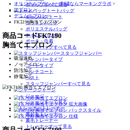
オリジナルプリント・刺繍ならマーキングラボ
>
キャップすべて見る
エプロン
>
トートバッグ
デニムエプロン
>
キャンバストート
FK7190胸当てエプロン
コットンバッグ
ポリエステルバッグ
商品コード
FK7190
ナイロンバッグ
ポーチ・巾着
胸当てエプロン
トートバッグすべて見る
スタッフジャンパー
吸湿速乾
ジャンパータイプ
ノーアイロン
コートタイプ
防汚加工
ベンチコート
静電加工
ベスト
スタッフジャンパーすべて見る
ジャージ
ジャージ
ジャージすべて見る
トレーナー
裏起毛トレーナー
裏毛トレーナー
トレーナーすべて見る
商品コード
FK7190