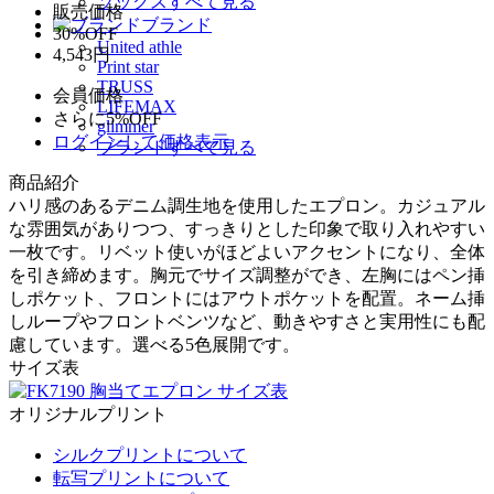
ソックスすべて見る
販売価格
ブランド
30%OFF
United athle
4,543円
Print star
TRUSS
会員価格
LIFEMAX
さらに5%OFF
glimmer
ログインして価格表示
ブランドすべて見る
商品紹介
ハリ感のあるデニム調生地を使用したエプロン。カジュアル
な雰囲気がありつつ、すっきりとした印象で取り入れやすい
一枚です。リベット使いがほどよいアクセントになり、全体
を引き締めます。胸元でサイズ調整ができ、左胸にはペン挿
しポケット、フロントにはアウトポケットを配置。ネーム挿
しループやフロントベンツなど、動きやすさと実用性にも配
慮しています。選べる5色展開です。
サイズ表
オリジナルプリント
シルクプリントについて
転写プリントについて