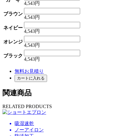
4,543円
ブラウン
4,543円
ネイビー
4,543円
オレンジ
4,543円
ブラック
4,543円
無料お見積り
カートに入れる
関連商品
RELATED PRODUCTS
吸湿速乾
ノーアイロン