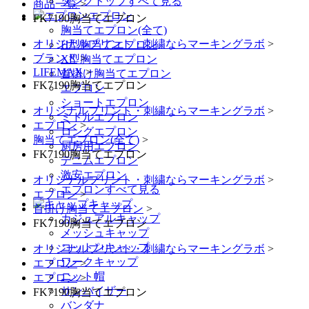
タンクトップすべて見る
商品一覧
>
エプロン
FK7190胸当てエプロン
胸当てエプロン(全て)
オリジナルプリント・刺繍ならマーキングラボ
>
H型胸当てエプロン
ブランド
>
X型胸当てエプロン
LIFEMAX
>
首掛け胸当てエプロン
FK7190胸当てエプロン
エプロン
ショートエプロン
オリジナルプリント・刺繍ならマーキングラボ
>
ミドルエプロン
エプロン
>
ロングエプロン
胸当てエプロン(全て)
>
厨房用エプロン
FK7190胸当てエプロン
デニムエプロン
激安エプロン
オリジナルプリント・刺繍ならマーキングラボ
>
エプロンすべて見る
エプロン
>
キャップ
首掛け胸当てエプロン
>
カジュアルキャップ
FK7190胸当てエプロン
メッシュキャップ
コットンキャップ
オリジナルプリント・刺繍ならマーキングラボ
>
ワークキャップ
エプロン
>
ニット帽
エプロン
>
サンバイザー
FK7190胸当てエプロン
バンダナ