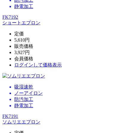
防汚加工
静電加工
FK7192
ショートエプロン
定価
5,610円
販売価格
3,927円
会員価格
ログイン
して価格表示
吸湿速乾
ノーアイロン
防汚加工
静電加工
FK7191
ソムリエエプロン
定価