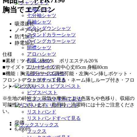
シャツ
胸当てエプロン
半袖シャツ
七分袖シャツ
長袖シャツ
吸湿速乾
ボタンダウンシャツ
ノーアイロン
スタンドカラーシャツ
防汚加工
ウイングカラーシャツ
静電加工
開襟シャツ
アロハシャツ
仕様
和風シャツ
■素材：ツイル 綿80％ ポリエステル20％
ニットシャツ
■サイズ：フリーサイズ 前中心丈85cm 身幅80cm
レディースシャツ
■機能：胸元部分サイズ調整可能・左胸ペン挿しポケット・
シャツすべて見る
フロントアウトポケット付き・ネーム挿しループ付き・フロ
ビブス/ベスト
ントベンツ入り
ビブス/ベスト
※生地の特性上、湿気や摩擦により色落ちや色移り、収縮の
ビブス/ベストすべて見る
可能性がございます。着用時、洗濯時には十分ご注意くださ
リストバンド
い。
リストバンド
リストバンドすべて見る
定価
ソックス
6,490
円
ソックス