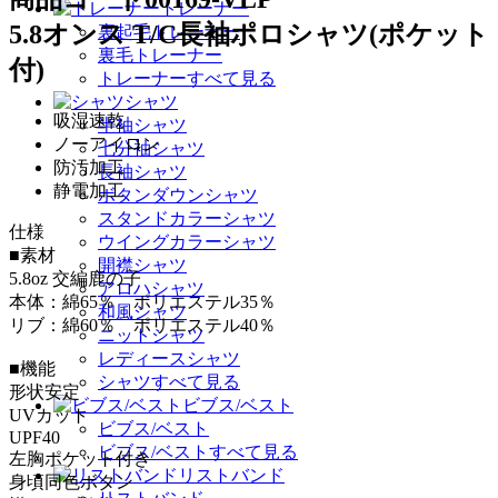
トレーナー
5.8オンス T/C長袖ポロシャツ(ポケット
裏起毛トレーナー
裏毛トレーナー
付)
トレーナーすべて見る
シャツ
吸湿速乾
半袖シャツ
ノーアイロン
七分袖シャツ
防汚加工
長袖シャツ
静電加工
ボタンダウンシャツ
スタンドカラーシャツ
仕様
ウイングカラーシャツ
■素材
開襟シャツ
5.8oz 交編鹿の子
アロハシャツ
本体：綿65％ ポリエステル35％
和風シャツ
リブ：綿60％ ポリエステル40％
ニットシャツ
レディースシャツ
■機能
シャツすべて見る
形状安定
ビブス/ベスト
UVカット
ビブス/ベスト
UPF40
ビブス/ベストすべて見る
左胸ポケット付き
リストバンド
身頃同色ボタン