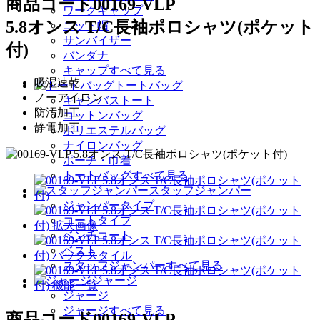
商品コード
00169-VLP
ワークキャップ
5.8オンス T/C長袖ポロシャツ(ポケット
ニット帽
サンバイザー
付)
バンダナ
キャップすべて見る
吸湿速乾
トートバッグ
ノーアイロン
キャンバストート
防汚加工
コットンバッグ
静電加工
ポリエステルバッグ
ナイロンバッグ
ポーチ・巾着
トートバッグすべて見る
スタッフジャンパー
ジャンパータイプ
コートタイプ
ベンチコート
ベスト
スタッフジャンパーすべて見る
ジャージ
ジャージ
ジャージすべて見る
商品コード
00169-VLP