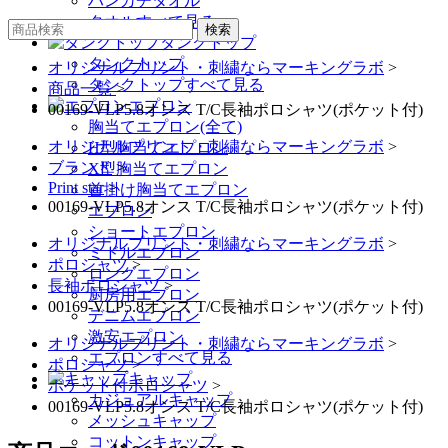
ハンカチタオル
タオルすべて見る
タンクトップ
タンクトップ
オリジナルプリント・刺繍ならマーキングラボ
>
タンクトップすべて見る
商品一覧
>
エプロン
00169-VLP5.8オンス T/C長袖ポロシャツ(ポケット付)
胸当てエプロン(全て)
オリジナルプリント・刺繍ならマーキングラボ
>
H型胸当てエプロン
ブランド
>
X型胸当てエプロン
Print star
>
首掛け胸当てエプロン
00169-VLP5.8オンス T/C長袖ポロシャツ(ポケット付)
エプロン
ショートエプロン
オリジナルプリント・刺繍ならマーキングラボ
>
ミドルエプロン
ポロシャツ
>
ロングエプロン
長袖ポロシャツ
>
厨房用エプロン
00169-VLP5.8オンス T/C長袖ポロシャツ(ポケット付)
デニムエプロン
激安エプロン
オリジナルプリント・刺繍ならマーキングラボ
>
エプロンすべて見る
ポロシャツ
>
キャップ
ポケット付ポロシャツ
>
カジュアルキャップ
00169-VLP5.8オンス T/C長袖ポロシャツ(ポケット付)
メッシュキャップ
コットンキャップ