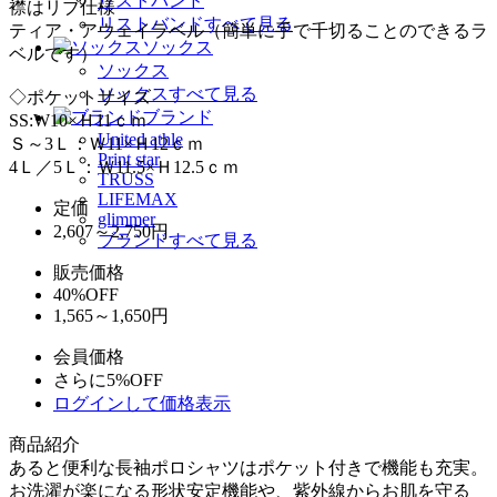
リストバンド
襟はリブ仕様
リストバンドすべて見る
ティア・アウェイラベル（簡単に手で千切ることのできるラ
ソックス
ベルです）
ソックス
ソックスすべて見る
◇ポケットサイズ
ブランド
SS:W10×Ｈ11ｃｍ
United athle
Ｓ～3Ｌ：Ｗ11×Ｈ12ｃｍ
Print star
4Ｌ／5Ｌ：Ｗ11.5×Ｈ12.5ｃｍ
TRUSS
LIFEMAX
定価
glimmer
2,607～2,750
円
ブランドすべて見る
販売価格
40%OFF
1,565～1,650円
会員価格
さらに5%OFF
ログインして価格表示
商品紹介
あると便利な長袖ポロシャツはポケット付きで機能も充実。
お洗濯が楽になる形状安定機能や、紫外線からお肌を守る