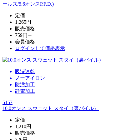
ールズ/5.6オンスP.F.D.)
定価
1,265円
販売価格
759円～
会員価格
ログイン
して価格表示
吸湿速乾
ノーアイロン
防汚加工
静電加工
5157
10.0オンス スウェット スタイ（裏パイル）
定価
1,210円
販売価格
726円