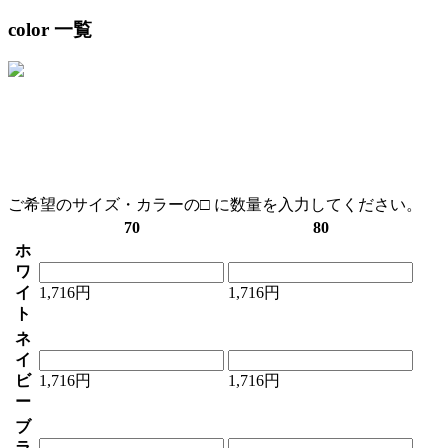
color 一覧
ご希望のサイズ・カラーの□ に数量を入力してください。
70
80
ホ
ワ
イ
1,716円
1,716円
ト
ネ
イ
ビ
1,716円
1,716円
ー
ブ
ラ